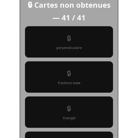
🔒 Cartes non obtenues
—
41 / 41
🔒
perpendiculaire
🔒
fractions base
🔒
triangle