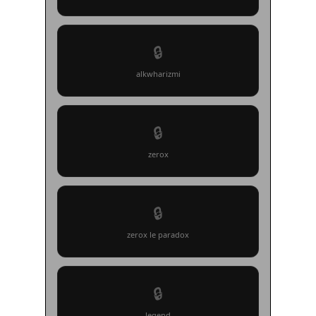
🔒
alkwharizmi
🔒
zerox
🔒
zerox le paradox
🔒
legend