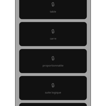
🔒
table
🔒
carre
🔒
proportionnalite
🔒
suite logique