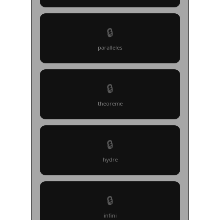
🔒
paralleles
🔒
theoreme
🔒
hydre
🔒
infini