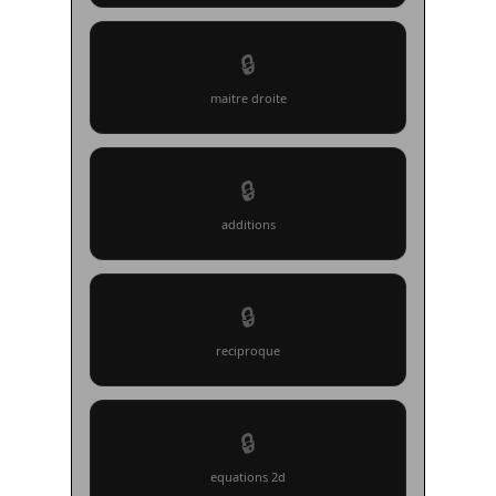
🔒
maitre droite
🔒
additions
🔒
reciproque
🔒
equations 2d