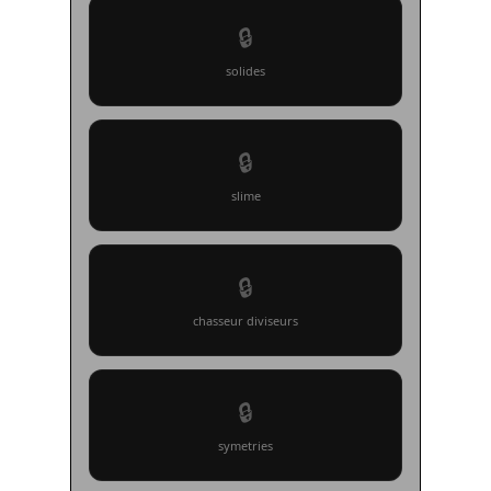
🔒
solides
🔒
slime
🔒
chasseur diviseurs
🔒
symetries