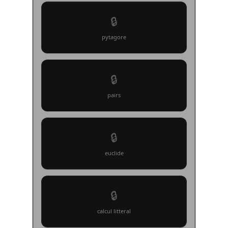
🔒
pytagore
🔒
pairs
🔒
euclide
🔒
calcul litteral