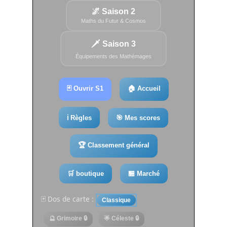
🌌 Saison 2
Maths du Futur & Cosmos
🗡️ Saison 3
Équipements des Mathémages
🃏 Ouvrir S1
🏠 Accueil
ℹ️ Règles
🎯 Mes scores
🏆 Classement général
🛒 boutique
🏪 Marché
🃏 Dos de carte :
Classique
🔮 Grimoire 🔒
🌟 Céleste 🔒