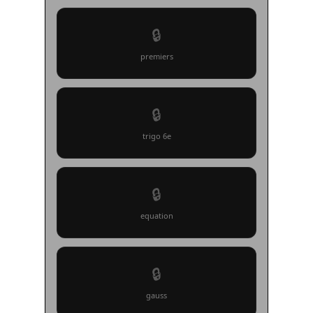
🔒
premiers
🔒
trigo 6e
🔒
equation
🔒
gauss