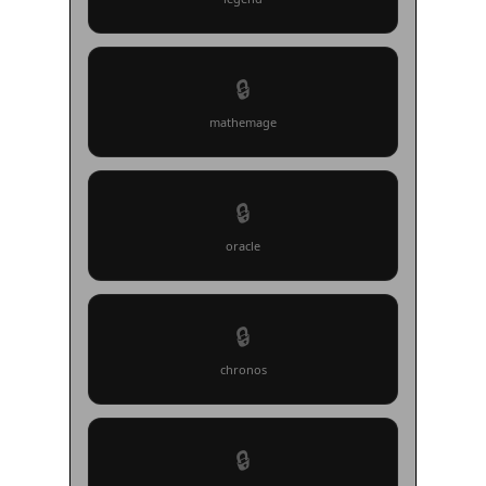
🔒
mathemage
🔒
oracle
🔒
chronos
🔒