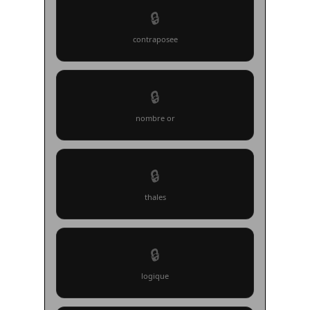
🔒
contraposee
🔒
nombre or
🔒
thales
🔒
logique