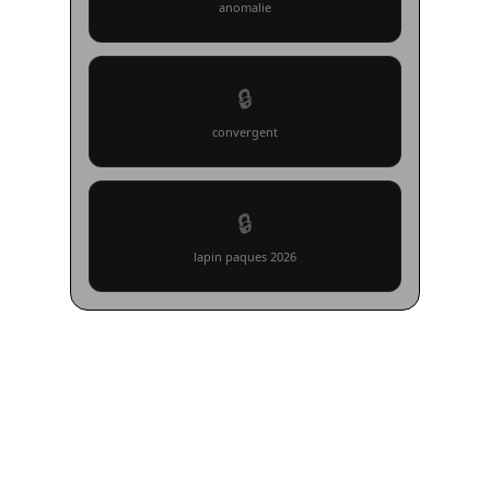
anomalie
🔒
convergent
🔒
lapin paques 2026