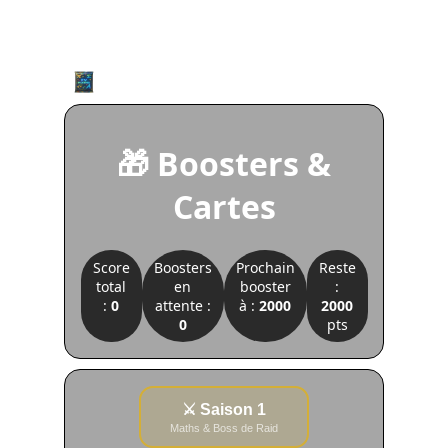
Panneau de gestion des cookies
🎁 Boosters &
Cartes
Score
Boosters
Prochain
Reste
total
en
booster
:
:
0
attente :
à :
2000
2000
0
pts
⚔️ Saison 1
Maths & Boss de Raid