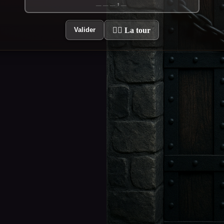
🧙‍♀️ La tour
Valider