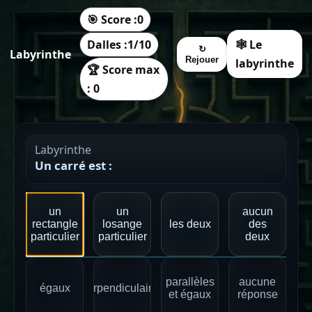
🎯 Score :
0
Dalles :
1
/
10
🕸️ Le
↻
Labyrinthe
Rejouer
labyrinthe
🏆 Score max
: 0
Labyrinthe
Un carré est :
un
un
aucun
rectangle
losange
les deux
des
particulier
particulier
deux
parallèles
aucune
égaux
perpendiculaires
et égaux
réponse