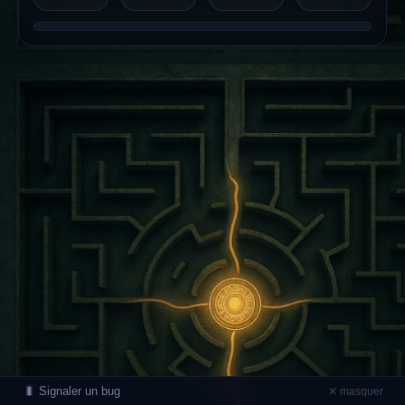
🐛 Signaler un bug
✕ masquer