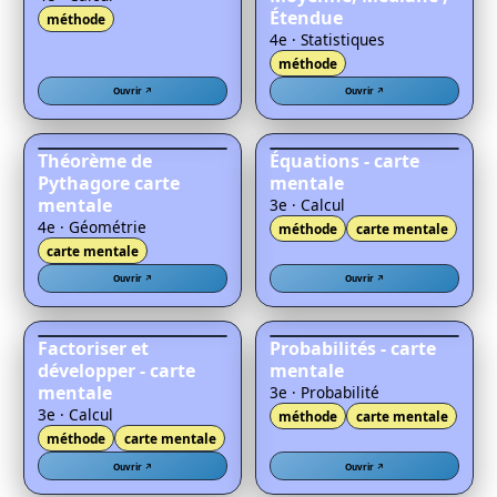
Étendue
méthode
4e · Statistiques
méthode
Ouvrir ↗
Ouvrir ↗
Théorème de
Équations - carte
Pythagore carte
mentale
mentale
3e · Calcul
4e · Géométrie
méthode
carte mentale
carte mentale
Ouvrir ↗
Ouvrir ↗
Factoriser et
Probabilités - carte
développer - carte
mentale
mentale
3e · Probabilité
3e · Calcul
méthode
carte mentale
méthode
carte mentale
Ouvrir ↗
Ouvrir ↗