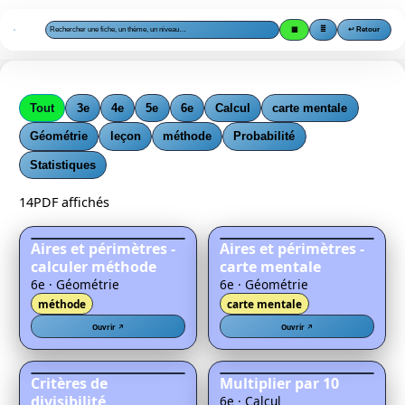
Panneau de gestion des cookies
▦
≣
↩️ Retour
Tout
3e
4e
5e
6e
Calcul
carte mentale
Géométrie
leçon
méthode
Probabilité
Statistiques
14
PDF affichés
Aires et périmètres -
Aires et périmètres -
calculer méthode
carte mentale
6e · Géométrie
6e · Géométrie
méthode
carte mentale
Ouvrir ↗
Ouvrir ↗
Critères de
Multiplier par 10
divisibilité
6e · Calcul