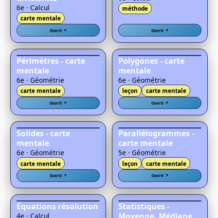
6e · Calcul
méthode
carte mentale
Ouvrir ↗
Ouvrir ↗
Périmètres - carte
Polygones - carte
mentale
mentale
6e · Géométrie
6e · Géométrie
carte mentale
leçon
carte mentale
Ouvrir ↗
Ouvrir ↗
Solides - carte
Parallélogrammes -
mentale
carte mentale
6e · Géométrie
5e · Géométrie
carte mentale
leçon
carte mentale
Ouvrir ↗
Ouvrir ↗
Équations résolution
Statistiques -
Moyenne, Médiane ,
4e · Calcul