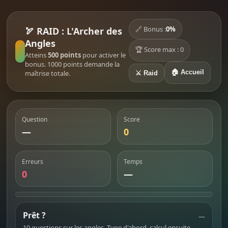
🔗 Bonus :
0%
🏹 RAID : L'Archer des
Angles
🏆 Score max : 0
Atteins
500 points
pour activer le
bonus. 1000 points demande la
🏠 Accueil
maîtrise totale.
⚔️ Raid
Question
Score
—
0
Erreurs
Temps
0
—
Prêt ?
—
10 questions sur les angles. Type d'abord, calcul ensuite.