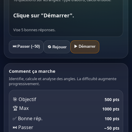
Clique sur "Démarrer".
Vise 5 bonnes réponses.
⏭️ Passer (−50)
▶️ Démarrer
🔁 Rejouer
Comment ça marche
Identifie, calcule et analyse des angles. La difficulté augmente
progressivement.
🎯 Objectif
500 pts
🏆 Max
1000 pts
✅ Bonne rép.
100 pts
⏭️ Passer
−50 pts