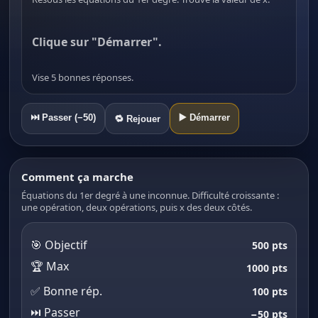
Clique sur "Démarrer".
Vise 5 bonnes réponses.
⏭️ Passer (−50)
▶️ Démarrer
🔁 Rejouer
Comment ça marche
Équations du 1er degré à une inconnue. Difficulté croissante :
une opération, deux opérations, puis x des deux côtés.
🎯 Objectif
500 pts
🏆 Max
1000 pts
✅ Bonne rép.
100 pts
⏭️ Passer
−50 pts