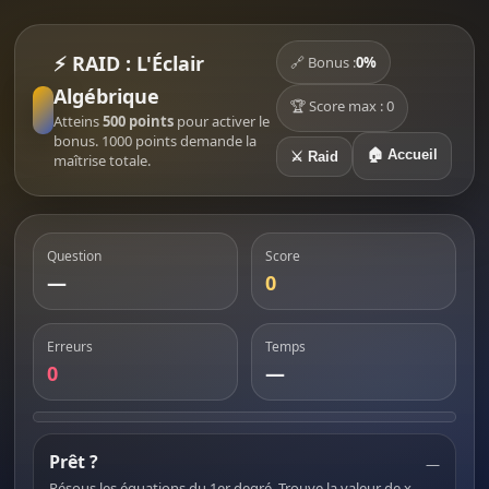
⚡ RAID : L'Éclair
🔗 Bonus :
0%
Algébrique
🏆 Score max : 0
Atteins
500 points
pour activer le
bonus. 1000 points demande la
🏠 Accueil
⚔️ Raid
maîtrise totale.
Question
Score
—
0
Erreurs
Temps
0
—
Prêt ?
—
Résous les équations du 1er degré. Trouve la valeur de x.