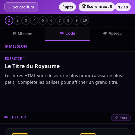
⭐
🏆 Score max : 0
← Scriptorium
0
pts
1 / 10
1
2
3
4
5
6
7
8
9
10
✏️ Code
👁️ Aperçu
🎯 Mission
🎯 MISSION
EXERCICE 1
Le Titre du Royaume
Les titres HTML vont de
(le plus grand) à
(le plus
<h1>
<h6>
petit). Complète les balises pour afficher un grand titre.
✏️ ÉDITEUR
💡 Indice