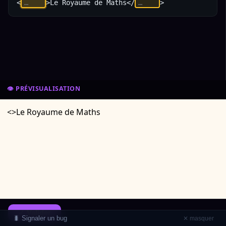
<
>Le Royaume de Maths</
>
👁️ PRÉVISUALISATION
✓ Valider
🐛 Signaler un bug
✕ masquer