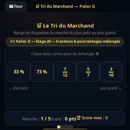
🛒 Tri du Marchand — Palier II
🏰 Tour
🛒 Le Tri du Marchand
Range les étiquettes du marché du plus petit au plus grand.
⭐⭐ Palier II — Étage 20 — Fractions & pourcentages mélangés
Clique deux cartes pour les échanger 🔄
7
5
3
33 %
73 %
12
7
10
🔄 Rejouer
← plus petit
plus grand →
🏰 Retour à la Tour
🏆 Score max : 0
1 / 5
0 pts
Manche :
Score :