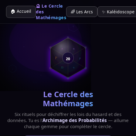
🔮 Le Cercle
🏠 Accueil
des
🌈 Les Arcs
✨ Kaléidoscope
Ω
Mathémages
σ
μ
μ
σ
n
P
P
μ
20
σ
Ω
≈
≈
Ω
P(A)
Le Cercle des
Mathémages
Six rituels pour déchiffrer les lois du hasard et des
données. Tu es l'
Archimage des Probabilités
— allume
chaque gemme pour compléter le cercle.