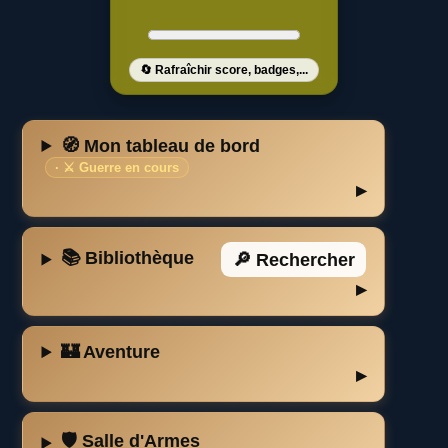
🔄 Rafraîchir score, badges,...
🧭 Mon tableau de bord
· ⚔️ Guerre en cours
📚 Bibliothèque
🔎 Rechercher
🏰 Aventure
🛡️ Salle d'Armes