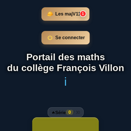
Panneau de gestion des cookies
Les maj
V11.0
1
Se connecter
Portail des maths
du collège François Villon
ℹ️
Série
0
🔥
/ 30