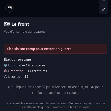
－
🗺️
⤢
🗺️ Le front
Vue d'ensemble du royaume
Choisis ton camp pour entrer en guerre.
État du royaume
🔵 Lumithal
—
19
territoires
🔴 Ombrefac
—
17
territoires
⚪ Neutres —
52
👉 Clique une zone
⚔️
pour lancer un assaut, ou
🔥
pour
renforcer un front en cours.
⚔️ attaquable · 🔥 sous assaut (flamme colorée = l'ennemi attaque) · une zone
n'est attaquable que si tu contrôles un territoire voisin.