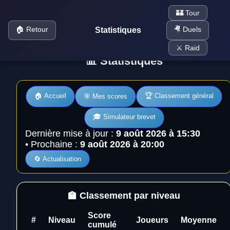
🏰 Tour
🏠 Retour
🤻 Duels
Statistiques
⚔️ Raid
📊 Statistiques
🏠 Accueil
🏆 Classement général
🎯 Mes scores
🎓 Simulateur brevet
Dernière mise à jour :
9 août 2026 à 15:30
• Prochaine :
9 août 2026 à 20:00
🔄 Actualisation
🏫 Classement par niveau
Score
#
Niveau
Joueurs
Moyenne
cumulé