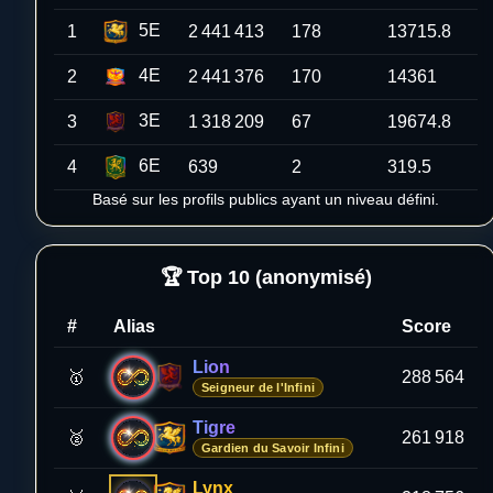
5E
1
2 441 413
178
13715.8
4E
2
2 441 376
170
14361
3E
3
1 318 209
67
19674.8
6E
4
639
2
319.5
Basé sur les profils publics ayant un niveau défini.
🏆 Top 10 (anonymisé)
#
Alias
Score
Lion
🥇
288 564
Seigneur de l'Infini
Tigre
🥈
261 918
Gardien du Savoir Infini
Lynx