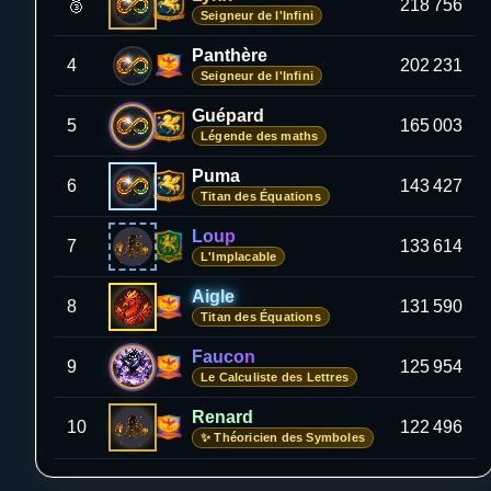
🥉
218 756
Seigneur de l'Infini
Panthère
4
202 231
Seigneur de l'Infini
Guépard
5
165 003
Légende des maths
Puma
6
143 427
Titan des Équations
Loup
7
133 614
L'Implacable
Aigle
8
131 590
Titan des Équations
Faucon
9
125 954
Le Calculiste des Lettres
Renard
10
122 496
✨ Théoricien des Symboles