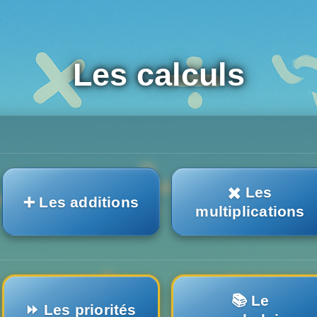
Les calculs
✖️ Les
➕ Les additions
multiplications
📚 Le
⏩ Les priorités