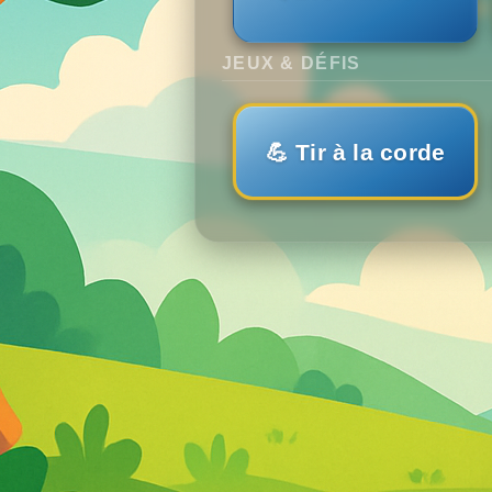
JEUX & DÉFIS
💪 Tir à la corde