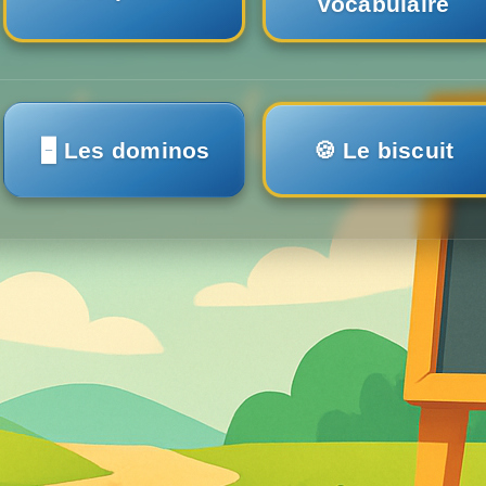
vocabulaire
🁢 Les dominos
🍪 Le biscuit