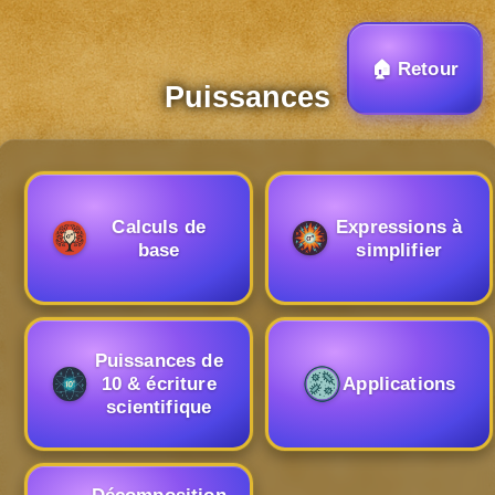
Panneau de gestion des cookies
🏠 Retour
Puissances
Calculs de
Expressions à
base
simplifier
Puissances de
10 & écriture
Applications
scientifique