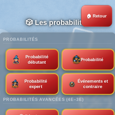
Panneau de gestion des cookies
🏠 Retour
🎲 Les probabilités
PROBABILITÉS
Probabilité
Probabilité
débutant
Probabilité
Événements et
expert
contraire
PROBABILITÉS AVANCÉES (4E–3E)