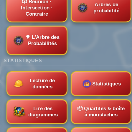
🎲 Réunion ·
Arbres de
Intersection ·
probabilité
Contraire
🌳 L'Arbre des
Probabilités
STATISTIQUES
Lecture de
Statistiques
données
Lire des
📦 Quartiles & boîte
diagrammes
à moustaches