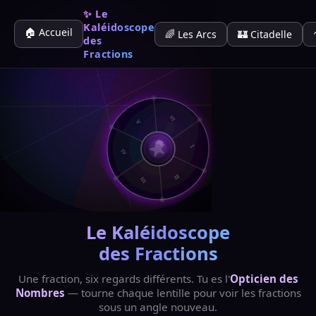
✨ Le
Kaléidoscope
🏠 Accueil
🌈 Les Arcs
🏰 Citadelle
des
Fractions
V
VI
IV
I
III
II
Le Kaléidoscope
des Fractions
Une fraction, six regards différents. Tu es l'
Opticien des
Nombres
— tourne chaque lentille pour voir les fractions
sous un angle nouveau.