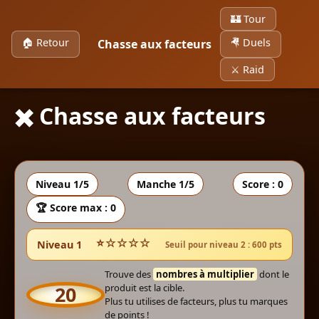
Panneau de gestion des cookies
🏰 Tour
🏠 Retour
🤻 Duels
Chasse aux facteurs
⚔️ Raid
✖️ Chasse aux facteurs
Niveau 1/5
Manche
1
/5
Score :
0
🏆 Score max : 0
⭐☆☆☆☆
Niveau 1
Seuil pour niveau 2 : 600 pts
Trouve des
nombres à multiplier
dont le
20
produit est la cible.
Plus tu utilises de facteurs, plus tu marques
de points !