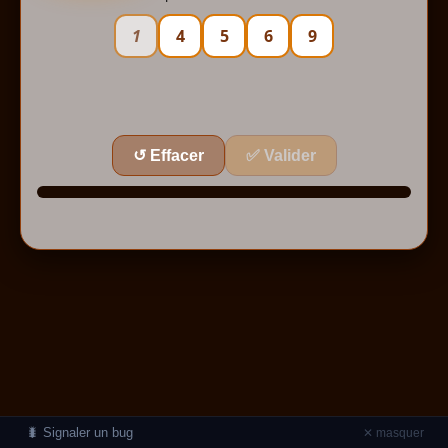
1
4
5
6
9
✅ Valider
↺ Effacer
🐛 Signaler un bug
✕ masquer