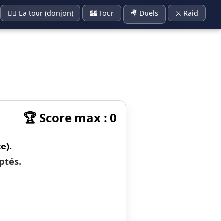
🧙‍♀️ La tour (donjon)
🏰 Tour
🤻 Duels
⚔️ Raid
🏆 Score max : 0
e).
ptés.