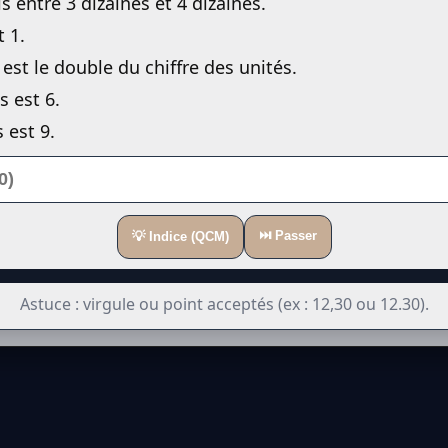
 entre 3 dizaines et 4 dizaines.
t 1.
est le double du chiffre des unités.
 est 6.
 est 9.
⏭️ Passer
💡 Indice (QCM)
Astuce : virgule ou point acceptés (ex : 12,30 ou 12.30).