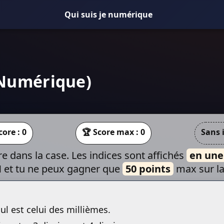
Qui suis je numérique
 (Numérique)
core :
0
🏆 Score max : 0
Sans i
e dans la case. Les indices sont affichés
en une
M et tu ne peux gagner que
50 points
max sur la
ul est celui des millièmes.