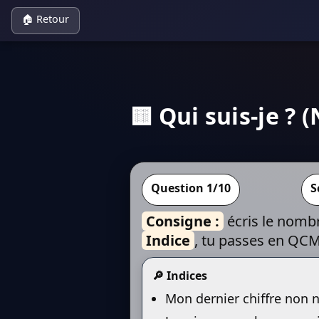
Panneau de gestion des cookies
🏠 Retour
🟨 Qui suis-je ?
Question
1
/10
S
Consigne :
écris le nombr
Indice
, tu passes en QC
🔎 Indices
Mon dernier chiffre non n