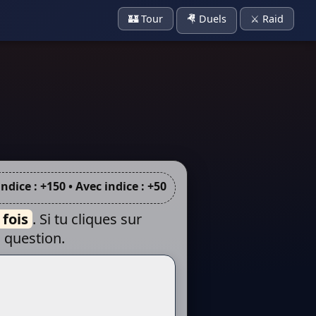
🏰 Tour
🤻 Duels
⚔️ Raid
ndice : +150 • Avec indice : +50
 fois
. Si tu cliques sur
 question.