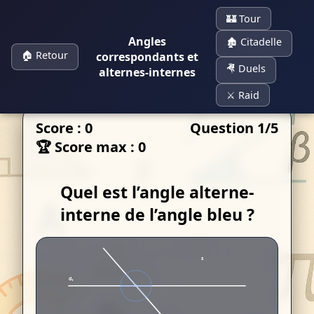
🏰 Tour
Angles
🏚 Citadelle
🏠 Retour
correspondants et
🤻 Duels
alternes-internes
⚔️ Raid
Score :
0
Question
1
/5
🏆 Score max : 0
Quel est l’angle alterne-
interne de l’angle bleu ?
s
d₁