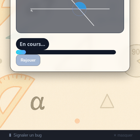
d₂
En cours…
Rejouer
🐛 Signaler un bug
✕ masquer