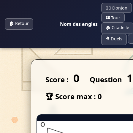
🧙‍♀️ Donjon
🏰 Tour
🏠 Retour
Nom des angles
Panneau de gestion des cookies
🏚 Citadelle
🤻 Duels
0
Score :
Question
🏆 Score max : 0