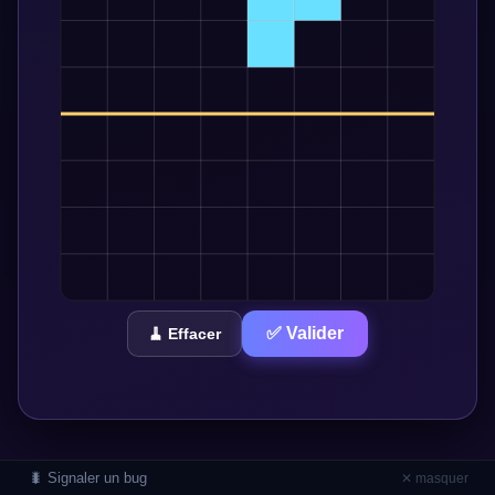
✅ Valider
🧹 Effacer
🐛 Signaler un bug
✕ masquer