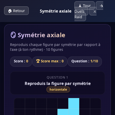
🗼 Tour
🤺
🏠 Retour
Symétrie axiale
Duels
⚔️
Raid
🪞 Symétrie axiale
Reproduis chaque figure par symétrie par rapport à
l'axe (à ton rythme) · 10 figures
Score :
0
🏆 Score max : 0
Question :
1/10
QUESTION 1
Reproduis la figure par symétrie
horizontale