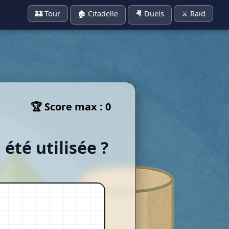
🏰 Tour
🏚 Citadelle
🤻 Duels
⚔️ Raid
🏆 Score max : 0
été utilisée ?