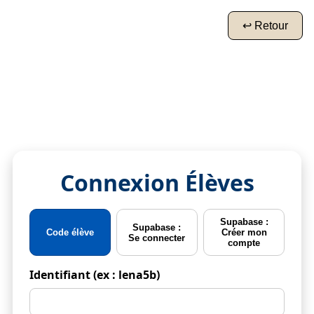
↩️ Retour
Connexion Élèves
Supabase :
Supabase :
Code élève
Créer mon
Se connecter
compte
Identifiant (ex : lena5b)