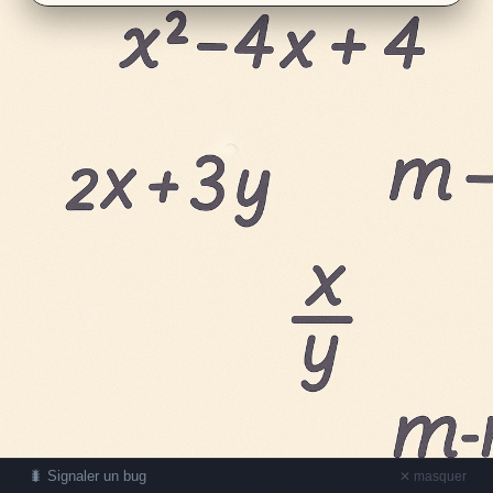
🐛 Signaler un bug
✕ masquer