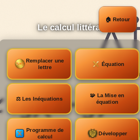
Panneau de gestion des cookies
🏠 Retour
Le calcul littéral
Remplacer une
Équation
lettre
🧩 La Mise en
⚖️ Les Inéquations
équation
Programme de
Développer
calcul