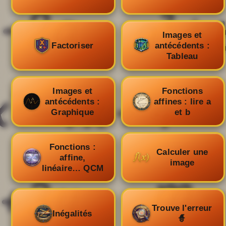
Images et
Factoriser
antécédents :
Tableau
Images et
Fonctions
antécédents :
affines : lire a
Graphique
et b
Fonctions :
Calculer une
affine,
image
linéaire… QCM
Trouve l'erreur
Inégalités
🧙