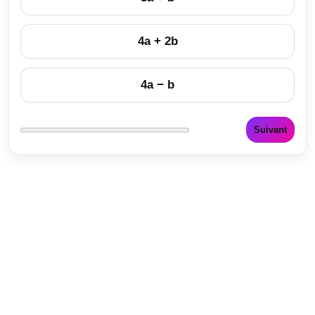
4a + 2b
4a − b
Suivant