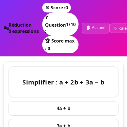
🎯 Score :
0
❓
1
/10
Réduction
Question
🏠 Accueil
🔤
✨ Kalé
d'expressions
:
🏆 Score max
: 0
Simplifier : a + 2b + 3a − b
4a + b
3a + b