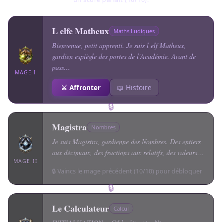
L elfe Matheux
Maths Ludiques
Bienvenue, petit apprenti. Je suis l elf Matheux,
gardien espiègle des portes de l'Académie. Avant de
pass…
MAGE I
⚔️ Affronter
📖 Histoire
🔒
Magistra
Nombres
Je suis Magistra, gardienne des Nombres. Des entiers
aux décimaux, des fractions aux relatifs, des valeurs…
MAGE II
🔒 Vaincs le mage précédent (10/10) pour débloquer
🔒
Le Calculateur
Calcul