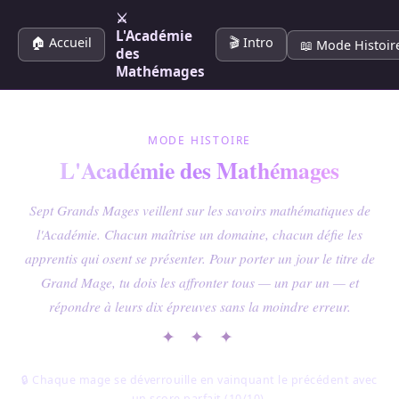
⚔️
L'Académie
🏠 Accueil
🎬 Intro
📖 Mode Histoir
des
Mathémages
MODE HISTOIRE
L'Académie des Mathémages
Sept Grands Mages veillent sur les savoirs mathématiques de
l'Académie. Chacun maîtrise un domaine, chacun défie les
apprentis qui osent se présenter. Pour porter un jour le titre de
Grand Mage
, tu dois les affronter tous — un par un — et
répondre à leurs dix épreuves sans la moindre erreur.
✦ ✦ ✦
🔒 Chaque mage se déverrouille en vainquant le précédent avec
un score parfait (10/10).