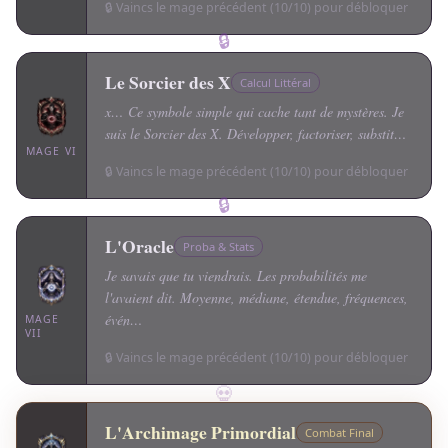
🔒 Vaincs le mage précédent (10/10) pour débloquer
🔒
Le Sorcier des X
Calcul Littéral
x… Ce symbole simple qui cache tant de mystères. Je
suis le Sorcier des X. Développer, factoriser, substit…
MAGE VI
🔒 Vaincs le mage précédent (10/10) pour débloquer
🔒
L'Oracle
Proba & Stats
Je savais que tu viendrais. Les probabilités me
l'avaient dit. Moyenne, médiane, étendue, fréquences,
évén…
MAGE
VII
🔒 Vaincs le mage précédent (10/10) pour débloquer
💀
L'Archimage Primordial
Combat Final