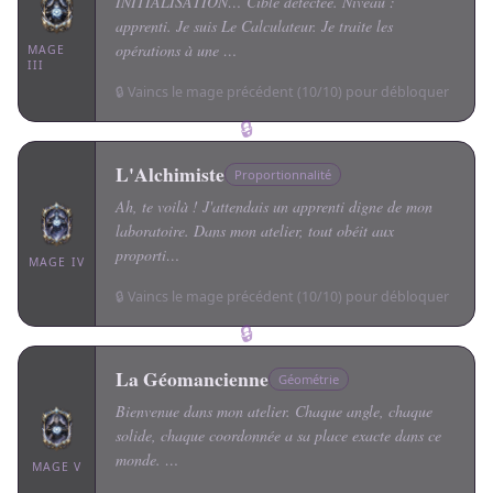
INITIALISATION… Cible détectée. Niveau :
apprenti. Je suis Le Calculateur. Je traite les
opérations à une …
MAGE
III
🔒 Vaincs le mage précédent (10/10) pour débloquer
🔒
L'Alchimiste
Proportionnalité
Ah, te voilà ! J'attendais un apprenti digne de mon
laboratoire. Dans mon atelier, tout obéit aux
proporti…
MAGE IV
🔒 Vaincs le mage précédent (10/10) pour débloquer
🔒
La Géomancienne
Géométrie
Bienvenue dans mon atelier. Chaque angle, chaque
solide, chaque coordonnée a sa place exacte dans ce
monde. …
MAGE V