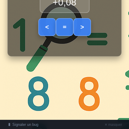
+0,08
<
=
>
🐛 Signaler un bug
✕ masquer