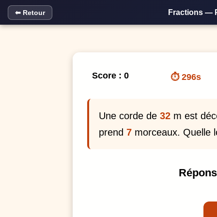
Panneau de gestion des cookies
Fractions — 
⬅ Retour
Score : 0
⏱ 295s
Une corde de
32
m est dé
prend
7
morceaux. Quelle lo
Répons