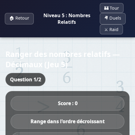
🏰 Tour
Niveau 5 : Nombres
🏠 Retour
🤻 Duels
Relatifs
⚔️ Raid
Ranger des nombres relatifs —
Décimaux (Jeu 5)
Question 1/2
Score : 0
Range dans l'ordre décroissant