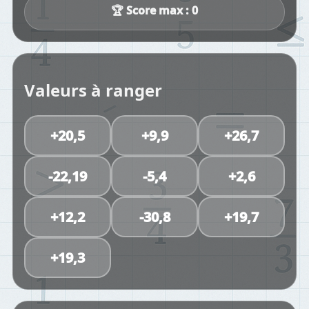
🏆 Score max : 0
Valeurs à ranger
+20,5
+9,9
+26,7
-22,19
-5,4
+2,6
+12,2
-30,8
+19,7
+19,3