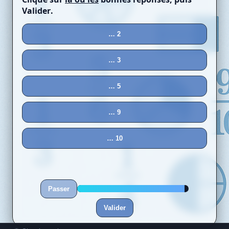
Valider
.
… 2
… 3
… 5
… 9
… 10
Passer
Valider