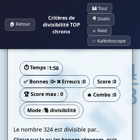
Panneau de gestion des cookies
🏰 Tour
Critères de
🤻 Duels
🏠 Retour
divisibilité TOP
⚔️ Raid
chrono
⚡ Divisibilité Rush
✨ Kaléidoscope
⏱️ Temps :
1:56
✅ Bonnes :
0
• ❌ Erreurs :
0
Score :
0
🏆 Score max : 0
🔥 Combo :
0
Mode :
🔢 divisibilité
Le nombre 324 est divisible par…
Clique sur
la ou les
bonnes réponses, puis