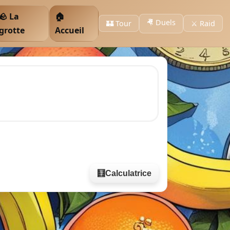
🪨 La
🏠
🤻 Duels
🏰 Tour
⚔️ Raid
grotte
Accueil
🧮
Calculatrice