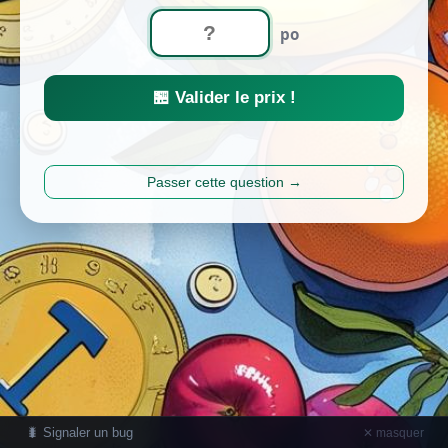
po
🏪 Valider le prix !
Passer cette question →
🐛 Signaler un bug
✕ masquer