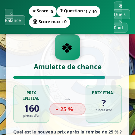
🤻
⭐ Score :
❓ Question :
0
1 / 10
⚖️
Duels
Balance
⚔️
🏆 Score max : 0
Raid
🍀
Amulette de chance
PRIX
PRIX FINAL
→
INITIAL
?
160
− 25 %
pièces d'or
pièces d'or
Quel est le nouveau prix après la remise de 25 % ?