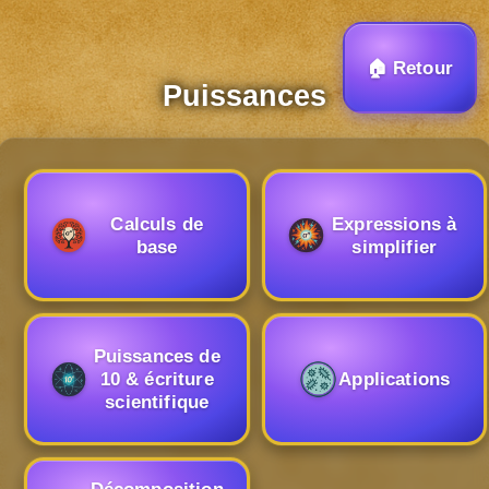
Panneau de gestion des cookies
🏠 Retour
Puissances
Calculs de
Expressions à
base
simplifier
Puissances de
10 & écriture
Applications
scientifique