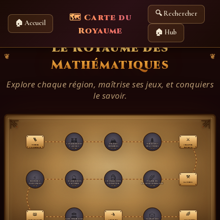
🔍 Rechercher
🗺️ Carte du
🏠 Accueil
Royaume
🏠 Hub
Le Royaume des
Mathématiques
Explore chaque région, maîtrise ses jeux, et conquiers
le savoir.
🏰
🏔️
🌲
🪜
⚔️
Citadelle des
Pic des
Forêt des
Tour de
Champ de
Calculs
Nombres
Fractions
l'Ascension
Bataille
0/58
0/74
0/2
⚡
🔮
🗿
🌾
⚒️
Académie de
Bois des
Cromlech de
Plaine de
La Forge
l'Algèbre
Géométrie
Proportionnalité
Puissances
0/5
0/17
0/51
0/24
🏛️
🎲
📖
🤺
🌈
Sanctuaire des
Marais des
Mode Histoire
Arène des
Les Arcs