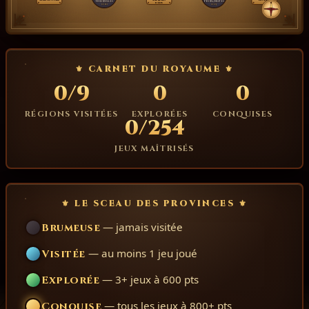
Théorèmes
Probabilités
Défis
N
0/10
0/13
O
E
S
⚜ CARNET DU ROYAUME ⚜
0/9
0
0
RÉGIONS VISITÉES
EXPLORÉES
CONQUISES
0/254
JEUX MAÎTRISÉS
⚜ LE SCEAU DES PROVINCES ⚜
— jamais visitée
Brumeuse
— au moins 1 jeu joué
Visitée
— 3+ jeux à 600 pts
Explorée
— tous les jeux à 800+ pts
Conquise