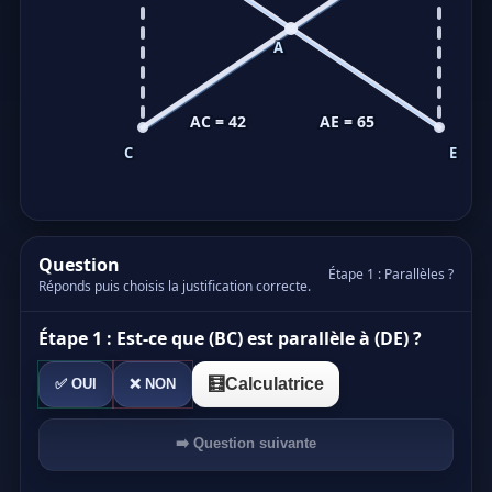
A
AC = 42
AE = 65
C
E
Question
Étape 1 : Parallèles ?
Réponds puis choisis la justification correcte.
Étape 1 : Est-ce que (BC) est parallèle à (DE) ?
🧮
Calculatrice
✅ OUI
❌ NON
➡️ Question suivante