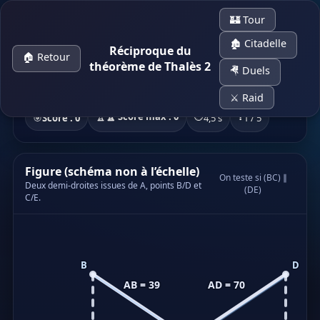
🏰 Tour
🏚 Citadelle
Réciproque du
🏠 Retour
théorème de Thalès 2
📐 Réciproque du théorème de Thalès
🤻 Duels
2 étapes :
Parallèles ?
puis
Justification
(comparaison de
rapports).
⚔️ Raid
🏆
🏆 Score max : 0
⏱️
❓
🎯
Score : 0
4,6 s
1 / 5
Figure (schéma non à l’échelle)
On teste si (BC) ∥
Deux demi-droites issues de A, points B/D et
(DE)
C/E.
B
D
AB = 39
AD = 70