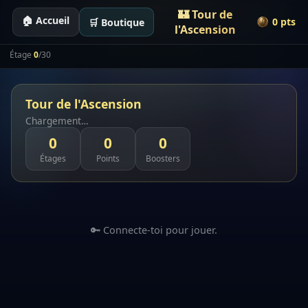
🏰 Tour de
🏠 Accueil
0 pts
🛒 Boutique
l'Ascension
Étage
0
/30
Tour de l'Ascension
Chargement…
0
0
0
Étages
Points
Boosters
🔑 Connecte-toi pour jouer.