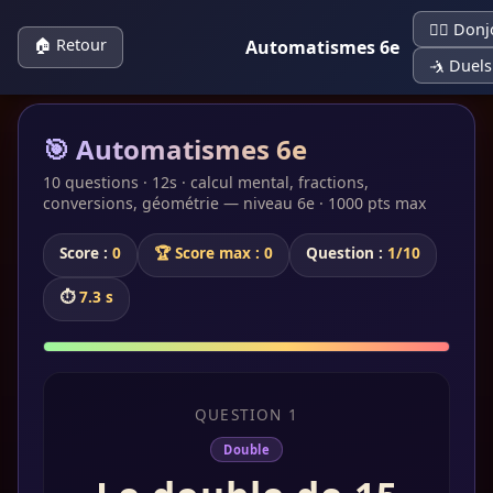
🧙‍♀️ Don
🏠 Retour
Automatismes 6e
🤺 Duels
🎯 Automatismes 6e
10 questions · 12s · calcul mental, fractions,
conversions, géométrie — niveau 6e · 1000 pts max
Score :
0
🏆 Score max : 0
Question :
1/10
⏱
7.0 s
QUESTION 1
Double