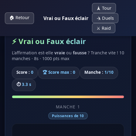
🗼 Tour
🏠 Retour
Vrai ou Faux éclair
🤺 Duels
⚔️ Raid
⚡ Vrai ou Faux éclair
L'affirmation est-elle
vraie
ou
fausse
? Tranche vite ! 10
manches · 8s · 1000 pts max
Score :
0
🏆 Score max : 0
Manche :
1/10
⏱
3.2 s
MANCHE 1
Puissances de 10