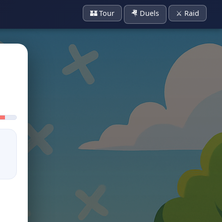
🏰 Tour
🤻 Duels
⚔️ Raid