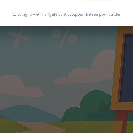
⌨️ Le signe
−
et la
virgule
sont acceptés ·
Entrée
pour valider