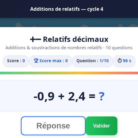
Additions de relatifs — cycle 4
➕➖ Relatifs décimaux
Additions & soustractions de nombres relatifs · 10 questions
Score :
0
🏆 Score max : 0
Question :
1/10
⏱
95 s
-0,9 + 2,4
=
?
Valider