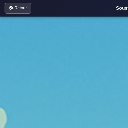
🏠 Retour
Soust