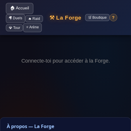
🏠 Accueil
⚒️ La Forge
?
🛒 Boutique
🤻 Duels
🔥 Raid
⭐ Arène
💎 Tour
Connecte-toi pour accéder à la Forge.
À propos — La Forge