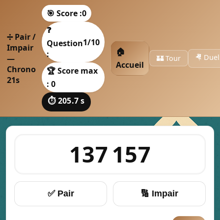
Panneau de gestion des cookies
🎯 Score :
0
❓
➗ Pair /
1
/10
Question
Impair
🏠
:
🤻 Duel
—
🏰 Tour
Accueil
Chrono
🏆 Score max
21s
: 0
⏱️ 205.2 s
137 157
✅ Pair
🔢 Impair