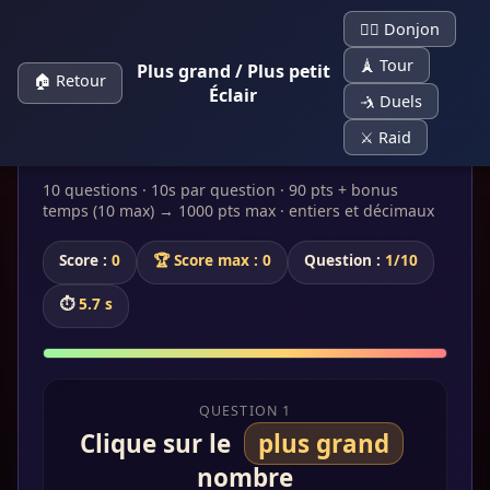
🧙‍♀️ Donjon
🗼 Tour
Plus grand / Plus petit
🏠 Retour
Éclair
🤺 Duels
⚔️ Raid
⚡ Plus grand / Plus petit
10 questions · 10s par question · 90 pts + bonus
temps (10 max) → 1000 pts max · entiers et décimaux
Score :
0
🏆 Score max : 0
Question :
1/10
⏱
5.5 s
QUESTION 1
Clique sur le
plus grand
nombre