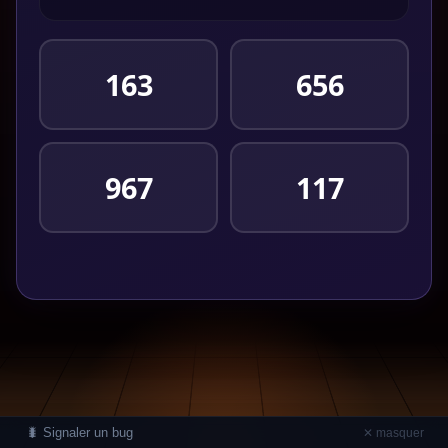
163
656
967
117
🐛 Signaler un bug
✕ masquer