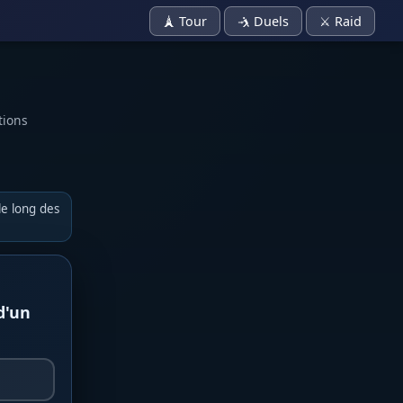
🗼 Tour
🤺 Duels
⚔️ Raid
tions
le long des
d'un