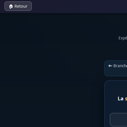
🏠 Retour
Expé
🔑 Branc
La