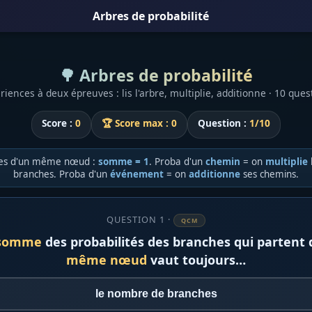
Arbres de probabilité
🌳 Arbres de probabilité
riences à deux épreuves : lis l'arbre, multiplie, additionne · 10 ques
Score :
0
🏆 Score max : 0
Question :
1/10
hes d'un même nœud :
somme = 1
. Proba d'un
chemin
= on
multiplie
branches. Proba d'un
événement
= on
additionne
ses chemins.
QUESTION 1 ·
QCM
somme
des probabilités des branches qui partent 
même nœud
vaut toujours…
le nombre de branches