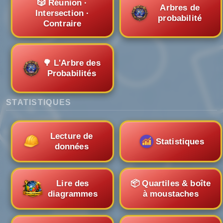
🎲 Réunion ·
Arbres de
Intersection ·
probabilité
Contraire
🌳 L'Arbre des
Probabilités
STATISTIQUES
Lecture de
Statistiques
données
Lire des
📦 Quartiles & boîte
diagrammes
à moustaches