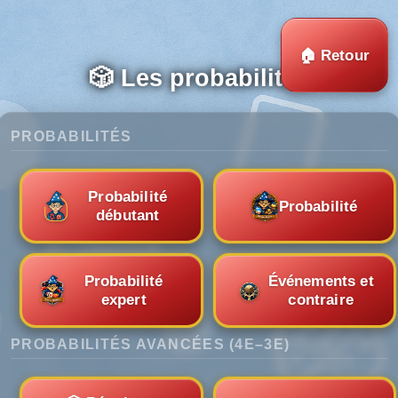
Panneau de gestion des cookies
🏠 Retour
🎲 Les probabilités
PROBABILITÉS
Probabilité
Probabilité
débutant
Probabilité
Événements et
expert
contraire
PROBABILITÉS AVANCÉES (4E–3E)